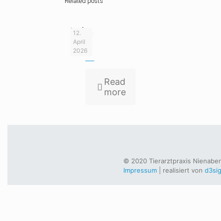
Related posts
Impfen
12.
für
April
Afrika
2026
Read
more
© 2020 Tierarztpraxis Nienaber.
Impressum
| realisiert von
d3si